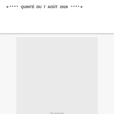
⭐ * * * * QUINTÉ DU 7 AOÛT 2026 * * * * ⭐
Publicité