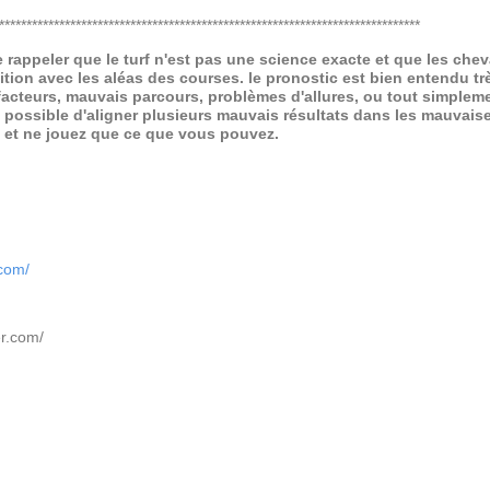
*****************************************************************************
de rappeler que le turf n'est pas une science exacte et que les ch
ition avec les aléas des courses.
le pronostic est bien entendu trè
 facteurs, mauvais parcours, problèmes d'allures, ou tout simpleme
 possible d'aligner plusieurs mauvais résultats dans les mauvais
x et ne jouez que ce que vous pouvez.
.com/
er.com/