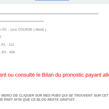
COURSES .
 QUINTÉ ?
UR.
 ?
*********************************************************************************
************************************
 R1 - 1ere COURSE ( Attelé ).
7
...R1 - 111
...R3 - 406
nt ou consulté le Bilan du pronostic payant al
MERCI DE CLIQUER SUR MES PUBS QUI SE TROUVENT SUR CETT
E PART AFIN QUE CE BLOG RESTE GRATUIT.