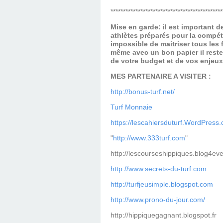
*********************************************
Mise en garde: il est important 
athlètes préparés pour la compét
impossible de maitriser tous les
même avec un bon papier il reste
de votre budget et de vos enjeu
MES PARTENAIRE A VISITER :
http://bonus-turf.net/
Turf Monnaie
https://lescahiersduturf.WordPress
"
http://www.333turf.com
"
http://lescourseshippiques.blog4ev
http://www.secrets-du-turf.com
http://turfjeusimple.blogspot.com
http://www.prono-du-jour.com/
http://hippiquegagnant.blogspot.fr