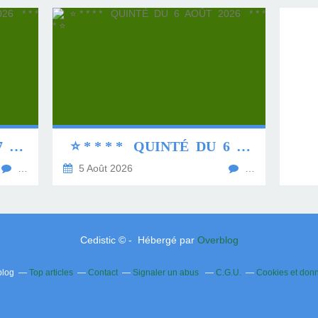
⭐ * * * * QUINTÉ DU 7 AOÛT 2026 * * * * ⭐
⭐ * * * * QUINTÉ DU 6 AOÛT 2026 * * * * ⭐
…
5 Août 2026
…
Cedistic © - Hébergé par
Overblog
blog
Top articles
Contact
Signaler un abus
C.G.U.
Cookies et don