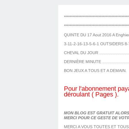
LES TEMPLES DES 
TIERCÉ, QUARTÉ ET
CHAQUE JO
HIPPIQUES
*********************************************
*********************************************
QUINTE DU 17 Aout 2016 A Enghien
3-11-2-16-13-5-6-1 OUTSIDERS 8-
CHEVAL DU JOUR ........................
DERNIÈRE MINUTE ......................
BON JEUX A TOUS ET A DEMAIN.
Pour l'abonnement paya
déroulant ( Pages ).
MON BLOG EST GRATUIT ALORS 
MERCI POUR CE GESTE DE VOTR
MERCI A VOUS TOUTES ET TOUS