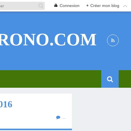
Connexion
+
Créer mon blog
RONO.COM
016
…