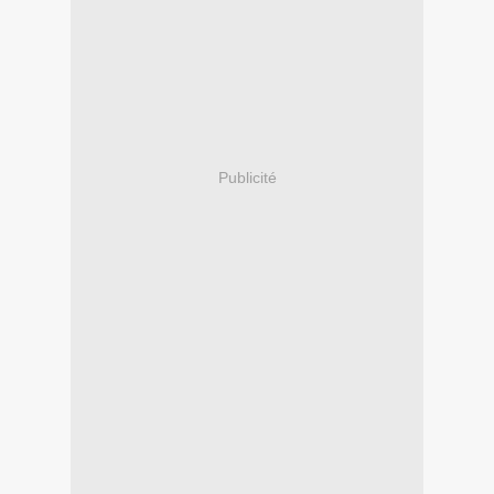
Publicité