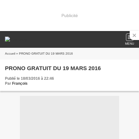
Publicité
MENU
Accueil
» PRONO GRATUIT DU 19 MARS 2016
PRONO GRATUIT DU 19 MARS 2016
Publié le 18/03/2016 à 22:46
Par
François