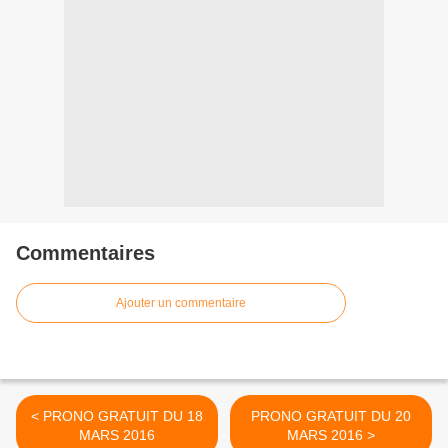
Commentaires
Ajouter un commentaire
< PRONO GRATUIT DU 18
PRONO GRATUIT DU 20
MARS 2016
MARS 2016 >