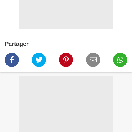
Partager