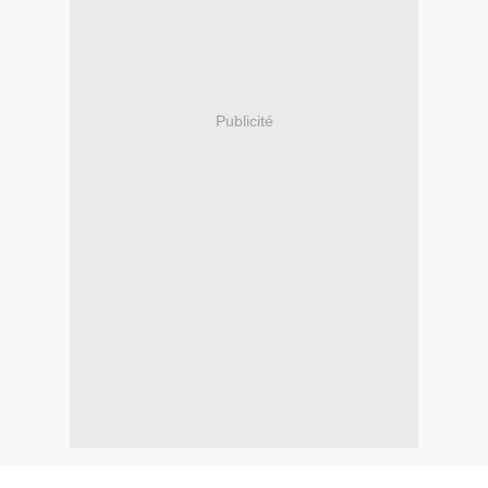
Publicité