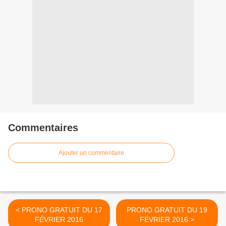
Commentaires
Ajouter un commentaire
< PRONO GRATUIT DU 17
PRONO GRATUIT DU 19
FÉVRIER 2016
FÉVRIER 2016 >