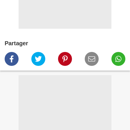
Partager