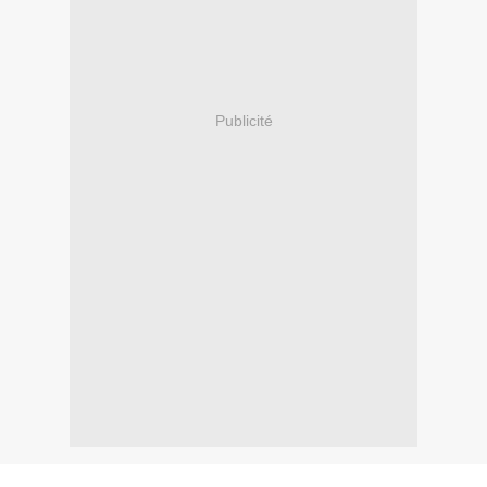
Publicité