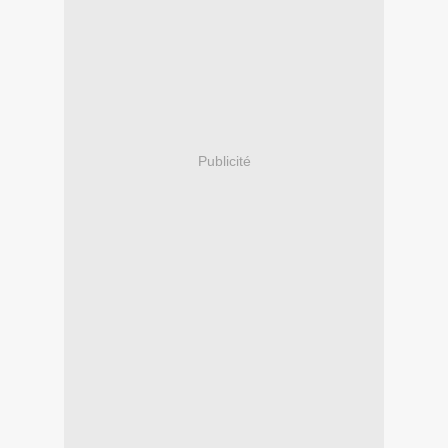
Publicité