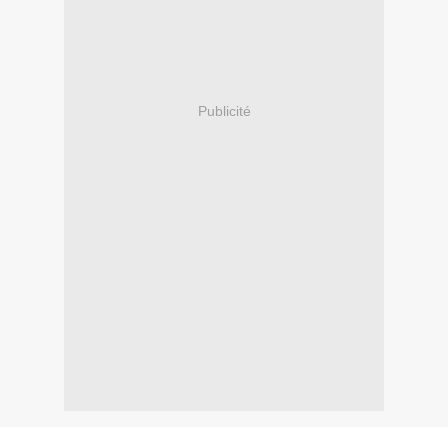
Publicité