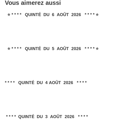
Vous aimerez aussi
⭐ * * * * QUINTÉ DU 6 AOÛT 2026 * * * * ⭐
⭐ * * * * QUINTÉ DU 5 AOÛT 2026 * * * * ⭐
* * * * QUINTÉ DU 4 AOÛT 2026 * * * *
* * * * QUINTÉ DU 3 AOÛT 2026 * * * *