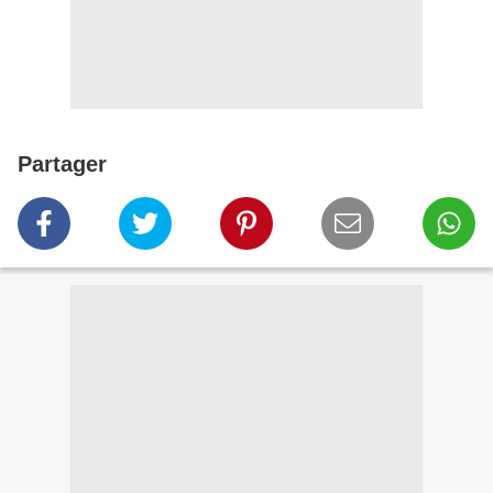
Partager