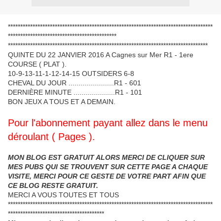
***********************************************************************************
********************************************
*********************************************************************************
QUINTE DU 22 JANVIER 2016 A Cagnes sur Mer R1 - 1ere
COURSE ( PLAT ).
10-9-13-11-1-12-14-15 OUTSIDERS 6-8
CHEVAL DU JOUR .......................R1 - 601
DERNIÈRE MINUTE .....................R1 - 101
BON JEUX A TOUS ET A DEMAIN.
Pour l'abonnement payant allez dans le menu
déroulant ( Pages ).
MON BLOG EST GRATUIT ALORS MERCI DE CLIQUER SUR
MES PUBS QUI SE TROUVENT SUR CETTE PAGE A CHAQUE
VISITE, MERCI POUR CE GESTE DE VOTRE PART AFIN QUE
CE BLOG RESTE GRATUIT.
MERCI A VOUS TOUTES ET TOUS
***********************************************************************************
***************************************