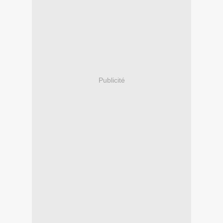
Publicité