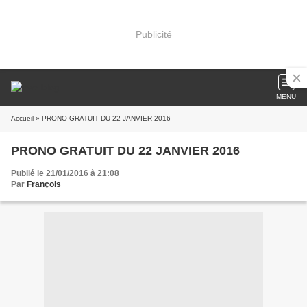
Publicité
MENU
Accueil
» PRONO GRATUIT DU 22 JANVIER 2016
PRONO GRATUIT DU 22 JANVIER 2016
Publié le 21/01/2016 à 21:08
Par
François