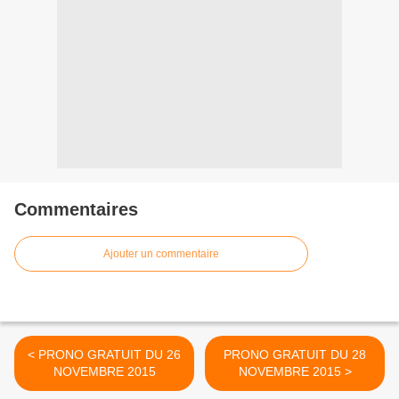
Commentaires
Ajouter un commentaire
< PRONO GRATUIT DU 26
PRONO GRATUIT DU 28
NOVEMBRE 2015
NOVEMBRE 2015 >