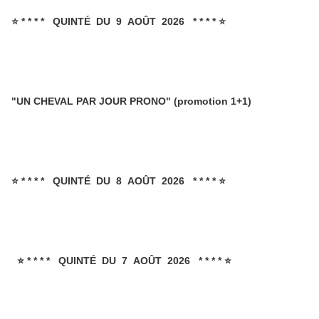
⭐ * * * * QUINTÉ DU 9 AOÛT 2026 * * * * ⭐
"UN CHEVAL PAR JOUR PRONO" (promotion 1+1)
⭐ * * * * QUINTÉ DU 8 AOÛT 2026 * * * * ⭐
⭐ * * * * QUINTÉ DU 7 AOÛT 2026 * * * * ⭐