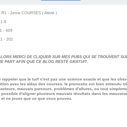
COURSES .
 QUINTÉ ?
UR.
 ?
 R1 - 2eme COURSES ( Attelé )
 1-8
R1 - 609
R1 - 202
LORS MERCI DE CLIQUER SUR MES PUBS QUI SE TROUVENT SUR
E PART AFIN QUE CE BLOG RESTE GRATUIT.
de rappeler que le turf n'est pas une science exacte et que les ch
ition avec les aléas des courses.
le pronostic est bien entendu trè
 facteurs, mauvais parcours, problèmes d'allures, ou tout simpleme
 possible d'aligner plusieurs mauvais résultats dans les mauvais
x et ne jouez que ce que vous pouvez.