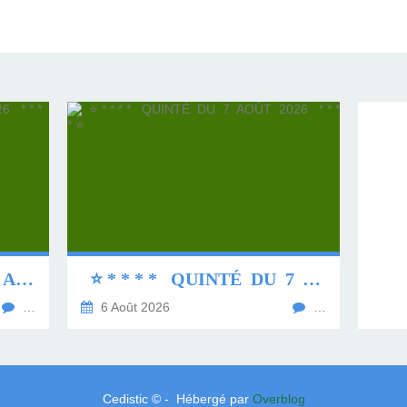
⭐ * * * * QUINTÉ DU 8 AOÛT 2026 * * * * ⭐
⭐ * * * * QUINTÉ DU 7 AOÛT 2026 * * * * ⭐
…
6 Août 2026
…
Cedistic © - Hébergé par
Overblog