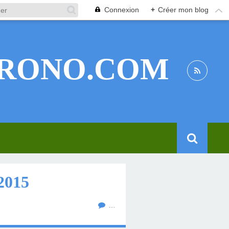
Connexion
+
Créer mon blog
RONO.COM
2015
…