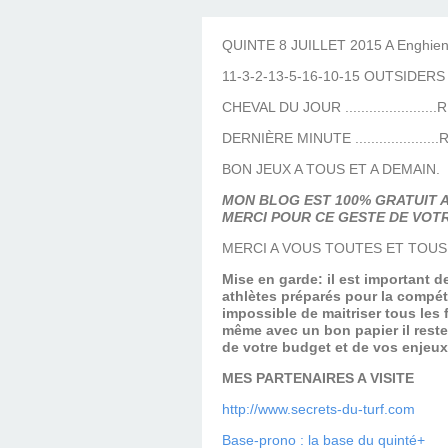
LES TEMPLES DES 
TIERCÉ, QUARTÉ ET
CHAQUE JO
HIPPIQUES
QUINTE 8 JUILLET 2015 A Enghien
11-3-2-13-5-16-10-15 OUTSIDERS
CHEVAL DU JOUR .......................
DERNIÈRE MINUTE .....................
BON JEUX A TOUS ET A DEMAIN.
MON BLOG EST 100% GRATUIT A
MERCI POUR CE GESTE DE VOTR
MERCI A VOUS TOUTES ET TOUS
Mise en garde: il est important 
athlètes préparés pour la compét
impossible de maitriser tous les
même avec un bon papier il reste
de votre budget et de vos enjeu
MES PARTENAIRES A VISITE
http://www.secrets-du-turf.com
Base-prono : la base du quinté+