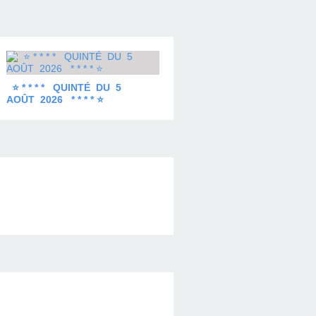
⭐ * * * * QUINTÉ DU 5
AOÛT 2026 * * * * ⭐