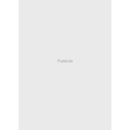
Publicité