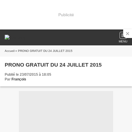
Publicité
MENU
Accueil
» PRONO GRATUIT DU 24 JUILLET 2015
PRONO GRATUIT DU 24 JUILLET 2015
Publié le 23/07/2015 à 18:05
Par
François