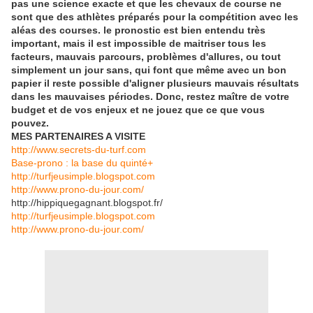
pas une science exacte et que les chevaux de course ne
sont que des athlètes préparés pour la compétition avec les
aléas des courses.
le pronostic est bien entendu très
important, mais il est impossible de maitriser tous les
facteurs, mauvais parcours, problèmes d'allures, ou tout
simplement un jour sans, qui font que même avec un bon
papier il reste possible d'aligner plusieurs mauvais résultats
dans les mauvaises périodes.
Donc, restez maître de votre
budget et de vos enjeux et ne jouez que ce que vous
pouvez.
MES PARTENAIRES A VISITE
http://www.secrets-du-turf.com
Base-prono : la base du quinté+
http://turfjeusimple.blogspot.com
http://www.prono-du-jour.com/
http://hippiquegagnant.blogspot.fr/
http://turfjeusimple.blogspot.com
http://www.prono-du-jour.com/