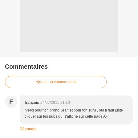
Commentaires
Ajouter un commentaire
F
françois
24/07/2015 21:10
Merci pour ton prono Jean et pour ton suivi , oui il faut juste
cliquer sur les pubs qui s'affiche sur cette page A+
Répondre