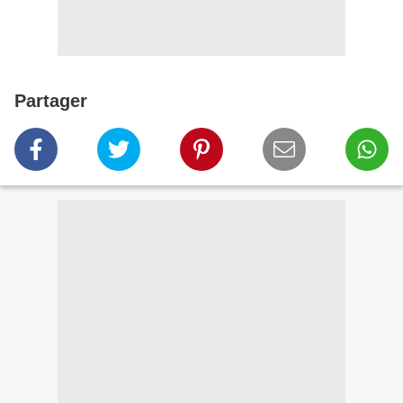
Partager