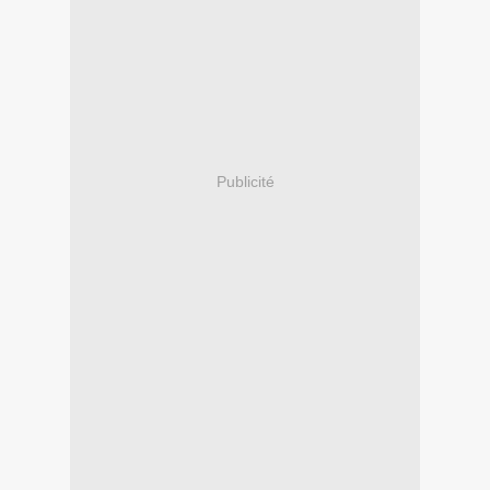
Publicité