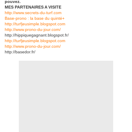
pouvez.
MES PARTENAIRES A VISITE
http://www.secrets-du-turf.com
Base-prono : la base du quinté+
http://turfjeusimple.blogspot.com
http://www.prono-du-jour.com/
http://hippiquegagnant.blogspot.fr/
http://turfjeusimple.blogspot.com
http://www.prono-du-jour.com/
http://basedor.fr/