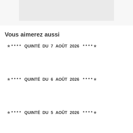
Vous aimerez aussi
⭐ * * * * QUINTÉ DU 7 AOÛT 2026 * * * * ⭐
⭐ * * * * QUINTÉ DU 6 AOÛT 2026 * * * * ⭐
⭐ * * * * QUINTÉ DU 5 AOÛT 2026 * * * * ⭐