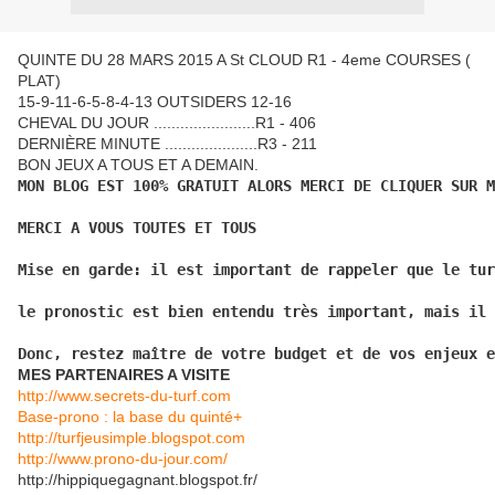
QUINTE DU 28 MARS 2015 A St CLOUD R1 - 4eme COURSES (
PLAT)
15-9-11-6-5-8-4-13 OUTSIDERS 12-16
CHEVAL DU JOUR .......................R1 - 406
DERNIÈRE MINUTE .....................R3 - 211
BON JEUX A TOUS ET A DEMAIN.
MON BLOG EST 100% GRATUIT ALORS MERCI DE CLIQUER SUR M
MERCI A VOUS TOUTES ET TOUS
Mise en garde: il est important de rappeler que le tur
le pronostic est bien entendu très important, mais il 
Donc, restez maître de votre budget et de vos enjeux e
MES PARTENAIRES A VISITE
http://www.secrets-du-turf.com
Base-prono : la base du quinté+
http://turfjeusimple.blogspot.com
http://www.prono-du-jour.com/
http://hippiquegagnant.blogspot.fr/