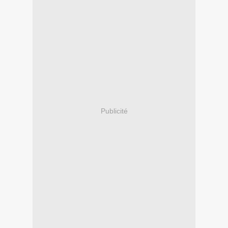
Publicité