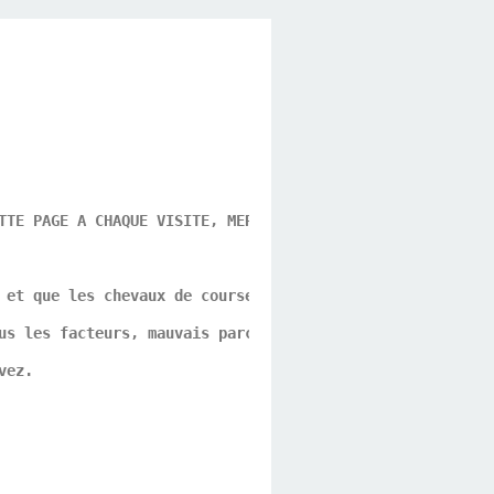
TTE PAGE A CHAQUE VISITE, MERCI POUR CE GESTE DE VOTRE P
 et que les chevaux de course ne sont que des athlètes p
us les facteurs, mauvais parcours, problèmes d'allures, 
vez.