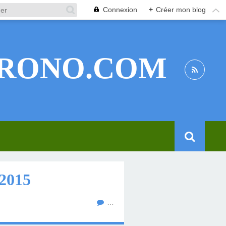
Connexion
+
Créer mon blog
RONO.COM
2015
…