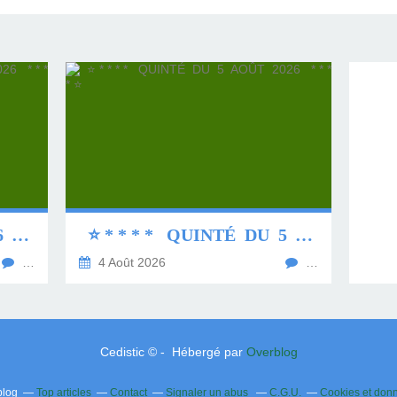
⭐ * * * * QUINTÉ DU 6 AOÛT 2026 * * * * ⭐
⭐ * * * * QUINTÉ DU 5 AOÛT 2026 * * * * ⭐
…
4 Août 2026
…
Cedistic © - Hébergé par
Overblog
blog
Top articles
Contact
Signaler un abus
C.G.U.
Cookies et don