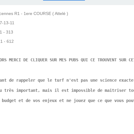
COURSES .
 QUINTÉ ?
UR.
 ?
ennes R1 - 1ere COURSE ( Attelé )
7-13-11
R1 - 313
R1 - 612
ORS MERCI DE CLIQUER SUR MES PUBS QUI CE TROUVENT SUR CE
ant de rappeler que le turf n'est pas une science exacte
u très important, mais il est impossible de maitriser to
 budget et de vos enjeux et ne jouez que ce que vous pou