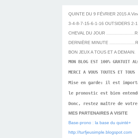
LES TEMPLES DES 
TIERCÉ, QUARTÉ ET
CHAQUE JO
HIPPIQUES
QUINTE DU 9 FÉVRIER 2015 A Vinc
3-4-8-7-15-6-1-16 OUTSIDERS 2-1
CHEVAL DU JOUR .......................
DERNIÈRE MINUTE .....................
BON JEUX A TOUS ET A DEMAIN.
MON BLOG EST 100% GRATUIT AL
MERCI A VOUS TOUTES ET TOUS
Mise en garde: il est import
le pronostic est bien entend
Donc, restez maître de votre
MES PARTENAIRES A VISITE
Base-prono : la base du quinté+
http://turfjeusimple.blogspot.com