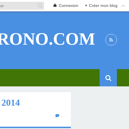
Connexion
+
Créer mon blog
RONO.COM
2014
…