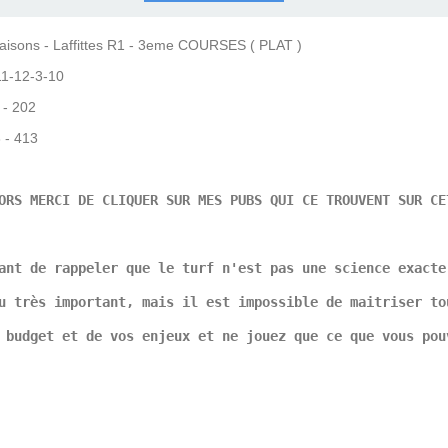
COURSES .
 QUINTÉ ?
UR.
 ?
ons - Laffittes R1 - 3eme COURSES ( PLAT )
1-12-3-10
3 - 202
3 - 413
ORS MERCI DE CLIQUER SUR MES PUBS QUI CE TROUVENT SUR CE
ant de rappeler que le turf n'est pas une science exacte
u très important, mais il est impossible de maitriser to
 budget et de vos enjeux et ne jouez que ce que vous pou