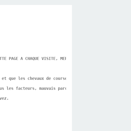
TTE PAGE A CHAQUE VISITE, MERCI POUR CE GESTE DE VOTRE P
 et que les chevaux de course ne sont que des athlètes p
us les facteurs, mauvais parcours, problèmes d'allures, 
vez.