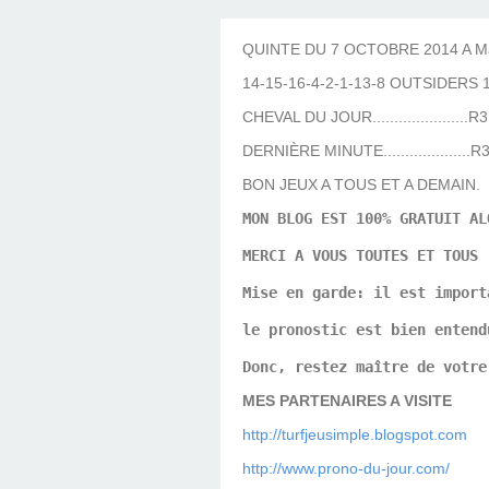
LES TEMPLES DES 
TIERCÉ, QUARTÉ ET
CHAQUE JO
HIPPIQUES
QUINTE DU 7 OCTOBRE 2014 A Mais
14-15-16-4-2-1-13-8 OUTSIDERS 1
CHEVAL DU JOUR......................R
DERNIÈRE MINUTE....................R
BON JEUX A TOUS ET A DEMAIN.
MON BLOG EST 100% GRATUIT AL
MERCI A VOUS TOUTES ET TOUS
Mise en garde: il est import
le pronostic est bien entend
Donc, restez maître de votre
MES PARTENAIRES A VISITE
http://turfjeusimple.blogspot.com
http://www.prono-du-jour.com/