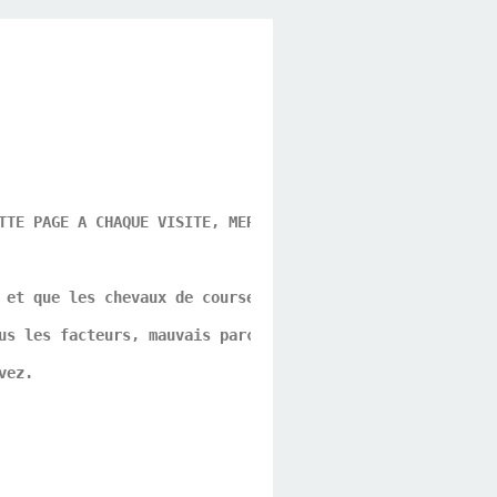
TTE PAGE A CHAQUE VISITE, MERCI POUR CE GESTE DE VOTRE P
 et que les chevaux de course ne sont que des athlètes p
us les facteurs, mauvais parcours, problèmes d'allures, 
vez.