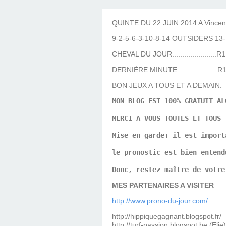
LES TEMPLES DES 
TIERCÉ, QUARTÉ ET
CHAQUE JO
HIPPIQUES
QUINTE DU 22 JUIN 2014 A Vince
9-2-5-6-3-10-8-14 OUTSIDERS 13-
CHEVAL DU JOUR......................R
DERNIÈRE MINUTE....................R
BON JEUX A TOUS ET A DEMAIN.
MON BLOG EST 100% GRATUIT AL
MERCI A VOUS TOUTES ET TOUS
Mise en garde: il est import
le pronostic est bien entend
Donc, restez maître de votre
MES PARTENAIRES A VISITER
http://www.prono-du-jour.com/
http://hippiquegagnant.blogspot.fr/
http://turf-passion.blogspot.be (Elie)