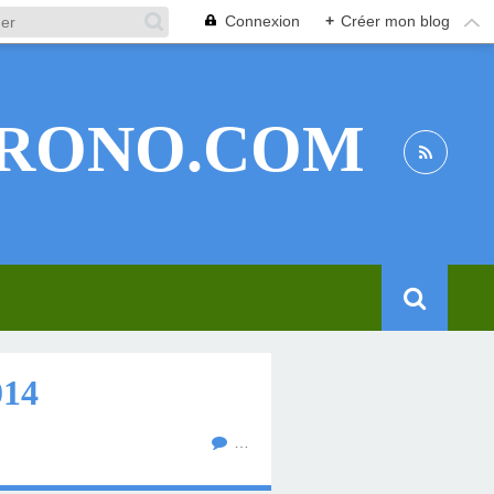
Connexion
+
Créer mon blog
RONO.COM
14
…