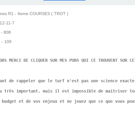
COURSES .
 QUINTÉ ?
UR.
 ?
nnes R1 - 4eme COURSES ( TROT )
12-11-7
1 - 808
1 - 109
ORS MERCI DE CLIQUER SUR MES PUBS QUI CE TROUVENT SUR CE
ant de rappeler que le turf n'est pas une science exacte
u très important, mais il est impossible de maitriser to
 budget et de vos enjeux et ne jouez que ce que vous pou