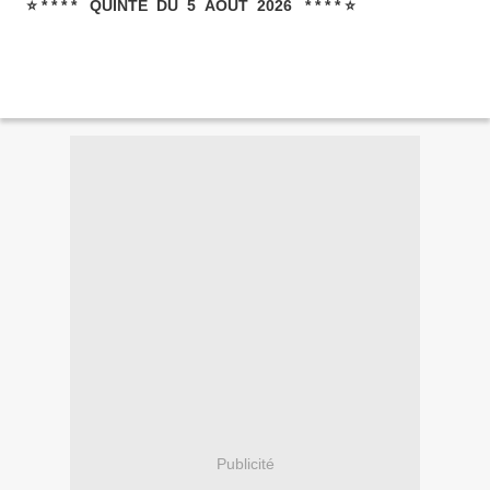
⭐ * * * * QUINTÉ DU 5 AOÛT 2026 * * * * ⭐
Publicité