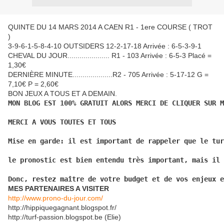
QUINTE DU 14 MARS 2014 A CAEN R1 - 1ere COURSE ( TROT
)
3-9-6-1-5-8-4-10 OUTSIDERS 12-2-17-18 Arrivée : 6-5-3-9-1
CHEVAL DU JOUR..................... R1 - 103 Arrivée : 6-5-3 Placé =
1,30€
DERNIÈRE MINUTE....................R2 - 705 Arrivée : 5-17-12 G =
7,10€ P = 2,60€
BON JEUX A TOUS ET A DEMAIN.
MON BLOG EST 100% GRATUIT ALORS MERCI DE CLIQUER SUR M
MERCI A VOUS TOUTES ET TOUS
Mise en garde: il est important de rappeler que le tur
le pronostic est bien entendu très important, mais il 
Donc, restez maître de votre budget et de vos enjeux e
MES PARTENAIRES A VISITER
http://www.prono-du-jour.com/
http://hippiquegagnant.blogspot.fr/
http://turf-passion.blogspot.be (Elie)