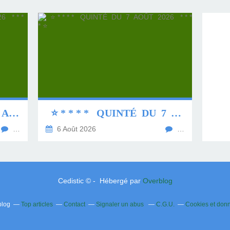
⭐ * * * * QUINTÉ DU 8 AOÛT 2026 * * * * ⭐
⭐ * * * * QUINTÉ DU 7 AOÛT 2026 * * * * ⭐
…
6 Août 2026
…
Cedistic © - Hébergé par
Overblog
blog
Top articles
Contact
Signaler un abus
C.G.U.
Cookies et don