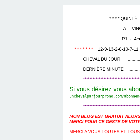
LES TEMPLES DES 
TIERCÉ, QUARTÉ ET
CHAQUE JO
HIPPIQUES
* * * * QUINTÉ DU 10 
A VINCEN
R1 - 4eme Co
* * * * * * *
12-9-13-2-8-10-7-11
CHEVAL DU JOUR ....................
DERNIÈRE MINUTE ...................
************************************
Si vous désirez vous abo
unchevalparjourprono.com/
abonnem
************************************
MON BLOG EST GRATUIT ALORS 
MERCI POUR CE GESTE DE VOTR
MERCI A VOUS TOUTES ET TOUS