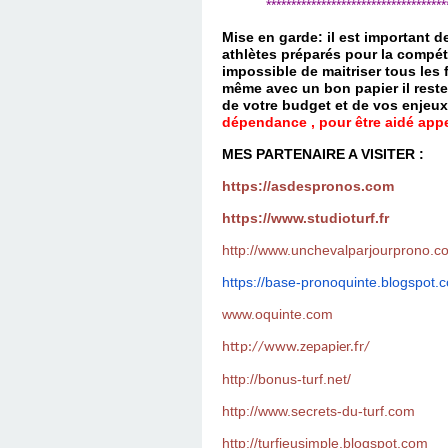
*************************************
Mise en garde: il est important 
athlètes préparés pour la compét
impossible de maitriser tous les
même avec un bon papier il reste
de votre budget et de vos enjeu
dépendance , pour être aidé appel
MES PARTENAIRE A VISITER :
https://asdespronos.com
https://www.studioturf.fr
http://www.unchevalparjourprono.c
https://base-pronoquinte.
blogspot.
www.oquinte.com
http://www.zepapier.fr/
http://bonus-turf.net/
http://www.secrets-du-turf.com
http://turfjeusimple.blogspot.com