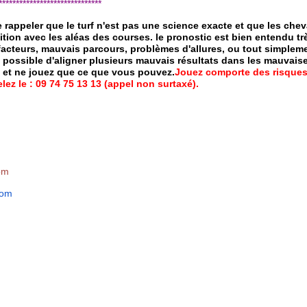
*****************************
de rappeler que le turf n'est pas une science exacte et que les ch
ition avec les aléas des courses.
le pronostic est bien entendu trè
 facteurs, mauvais parcours, problèmes d'allures, ou tout simpleme
 possible d'aligner plusieurs mauvais résultats dans les mauvais
x et ne jouez que ce que vous pouvez.
Jouez comporte des risques
ez le : 09 74 75 13 13 (appel non surtaxé).
om
com