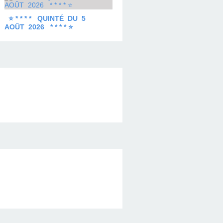
⭐ * * * * QUINTÉ DU 5
AOÛT 2026 * * * * ⭐