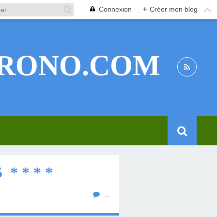
Connexion
+
Créer mon blog
RONO.COM
 * * * *
…