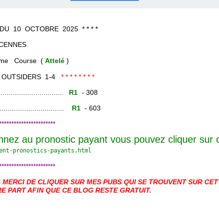
COURSES .
 QUINTÉ ?
UR.
 ?
OCTOBRE 2025 * * * *
NES
urse (
Attelé
)
OUTSIDERS 1-4
* * * * * * * *
......................
R1
- 308
.......................
R1
- 603
***********************
nnez au pronostic payant vous pouvez cliquer sur
ent-pronostics-payants.
html
***********************
MERCI DE CLIQUER SUR MES PUBS QUI SE TROUVENT SUR CETT
E PART AFIN QUE CE BLOG RESTE GRATUIT.