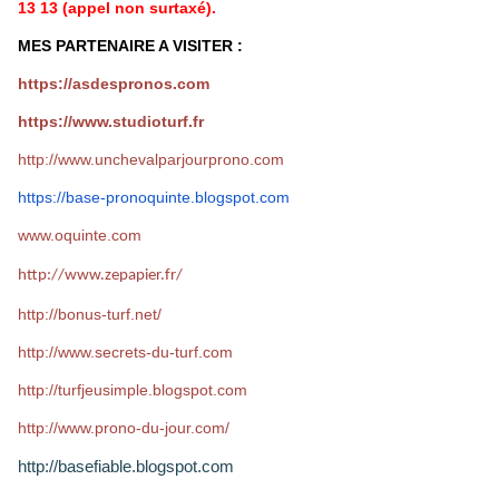
13 13 (appel non surtaxé).
MES PARTENAIRE A VISITER :
https://asdespronos.com
https://www.studioturf.fr
http://www.unchevalparjourprono.com
https://base-pronoquinte.
blogspot.com
www.oquinte.com
http://www.zepapier.fr/
http://bonus-turf.net/
http://www.secrets-du-turf.com
http://turfjeusimple.blogspot.com
http://www.prono-du-jour.com/
http://basefiable.blogspot.com