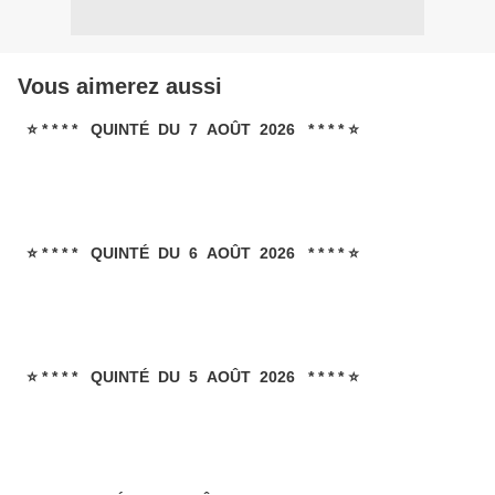
Vous aimerez aussi
⭐ * * * * QUINTÉ DU 7 AOÛT 2026 * * * * ⭐
⭐ * * * * QUINTÉ DU 6 AOÛT 2026 * * * * ⭐
⭐ * * * * QUINTÉ DU 5 AOÛT 2026 * * * * ⭐