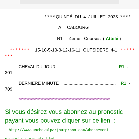
* * * * QUINTÉ DU 4 JUILLET 2025 * * * *
A CABOURG
R1 - 4eme Courses (
Attelé
)
* * * * * * *
15-10-5-13-3-12-16-11
OUTSIDERS 4-1
* * * * *
* * *
CHEVAL DU JOUR ..........................................
R1
-
301
DERNIÈRE MINUTE ..........................................
R1
-
709
***********************************************************
Si vous désirez vous abonnez au pronostic
payant vous pouvez cliquer sur
ce lien :
http://www.
unchevalparjourprono.com/
abonnement-
pronostics-payants.
html