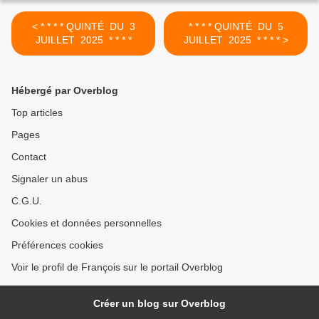
< * * * * QUINTÉ DU 3
* * * * QUINTÉ DU 5
JUILLET 2025 * * * *
JUILLET 2025 * * * * >
Hébergé par Overblog
Top articles
Pages
Contact
Signaler un abus
C.G.U.
Cookies et données personnelles
Préférences cookies
Voir le profil de François sur le portail Overblog
Créer un blog sur Overblog