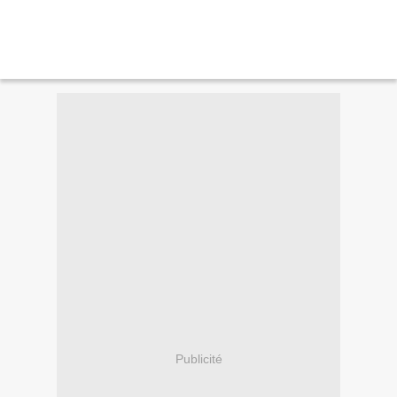
Publicité