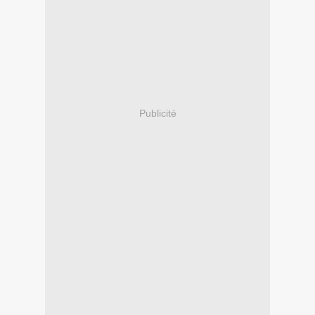
Publicité