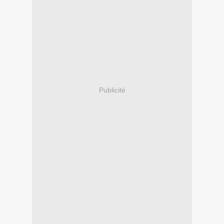
Publicité