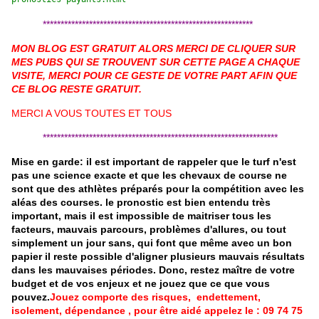
***********************************************************
MON BLOG EST GRATUIT ALORS MERCI DE CLIQUER SUR
MES PUBS QUI SE TROUVENT SUR CETTE PAGE A CHAQUE
VISITE, MERCI POUR CE GESTE DE VOTRE PART AFIN QUE
CE BLOG RESTE GRATUIT.
MERCI A VOUS TOUTES ET TOUS
******************************************************************
Mise en garde: il est important de rappeler que le turf n'est
pas une science exacte et que les chevaux de course ne
sont que des athlètes préparés pour la compétition avec les
aléas des courses.
le pronostic est bien entendu très
important, mais il est impossible de maitriser tous les
facteurs, mauvais parcours, problèmes d'allures, ou tout
simplement un jour sans, qui font que même avec un bon
papier il reste possible d'aligner plusieurs mauvais résultats
dans les mauvaises périodes.
Donc, restez maître de votre
budget et de vos enjeux et ne jouez que ce que vous
pouvez.
Jouez comporte des risques, endettement,
isolement, dépendance , pour être aidé appelez le : 09 74 75