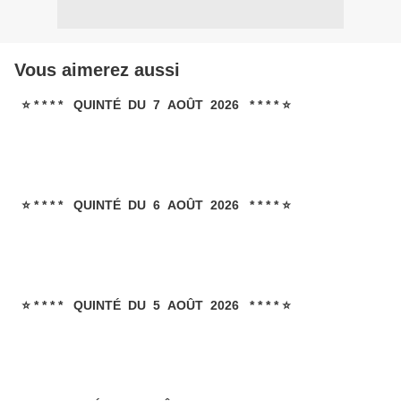
Vous aimerez aussi
⭐ * * * * QUINTÉ DU 7 AOÛT 2026 * * * * ⭐
⭐ * * * * QUINTÉ DU 6 AOÛT 2026 * * * * ⭐
⭐ * * * * QUINTÉ DU 5 AOÛT 2026 * * * * ⭐