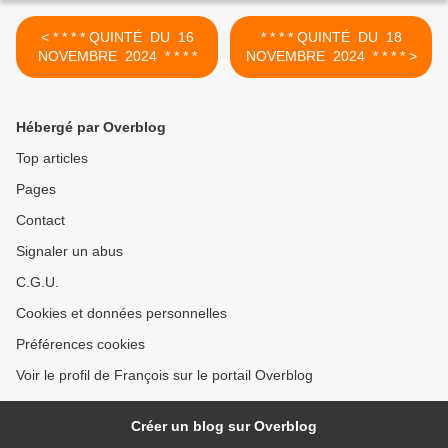
< * * * * QUINTÉ DU 16
* * * * QUINTÉ DU 18
NOVEMBRE 2024 * * * *
NOVEMBRE 2024 * * * * >
Hébergé par Overblog
Top articles
Pages
Contact
Signaler un abus
C.G.U.
Cookies et données personnelles
Préférences cookies
Voir le profil de François sur le portail Overblog
Créer un blog sur Overblog