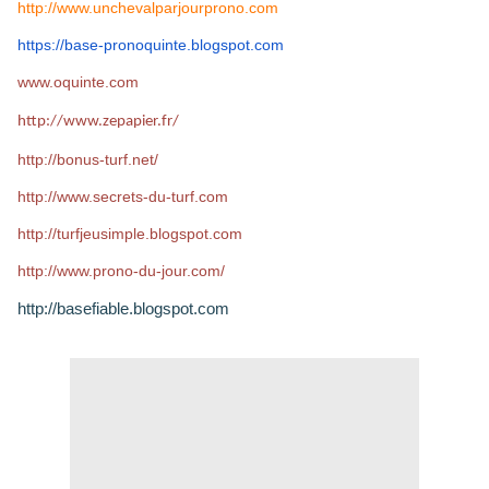
http://www.unchevalparjourprono.com
https://base-pronoquinte.
blogspot.com
www.oquinte.com
http://www.zepapier.fr/
http://bonus-turf.net/
http://www.secrets-du-turf.com
http://turfjeusimple.blogspot.com
http://www.prono-du-jour.com/
http://basefiable.blogspot.com