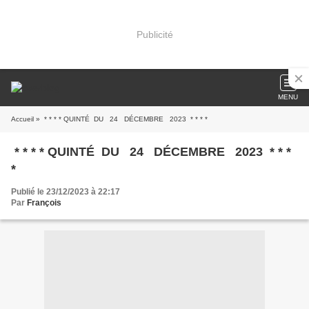
Publicité
MENU
Accueil
» * * * * QUINTÉ DU 24 DÉCEMBRE 2023 * * * *
* * * * QUINTÉ DU 24 DÉCEMBRE 2023 * * *
*
Publié le 23/12/2023 à 22:17
Par
François