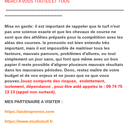
MERCI A VOUS TOUTES ET TOUS
**********************************************************************************
****************************************
Mise en garde: il est important de rappeler que le turf n'est
pas une science exacte et que les chevaux de course ne
sont que des athlètes préparés pour la compétition avec les
aléas des courses.
le pronostic est bien entendu très
important, mais il est impossible de maitriser tous les
facteurs, mauvais parcours, problèmes d'allures, ou tout
simplement un jour sans, qui font que même avec un bon
papier il reste possible d'aligner plusieurs mauvais résultats
dans les mauvaises périodes.
Donc, restez maître de votre
budget et de vos enjeux et ne jouez que ce que vous
pouvez.
Jouez comporte des risques, endettement,
isolement, dépendance , pour être aidé appelez le : 09 74 75
13 13 (appel non surtaxé).
MES PARTENAIRE A VISITER :
https://asdespronos.com
https://www.studioturf.fr