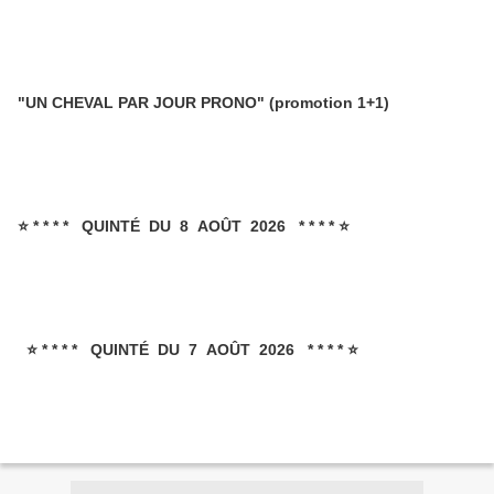
"UN CHEVAL PAR JOUR PRONO" (promotion 1+1)
⭐ * * * * QUINTÉ DU 8 AOÛT 2026 * * * * ⭐
⭐ * * * * QUINTÉ DU 7 AOÛT 2026 * * * * ⭐