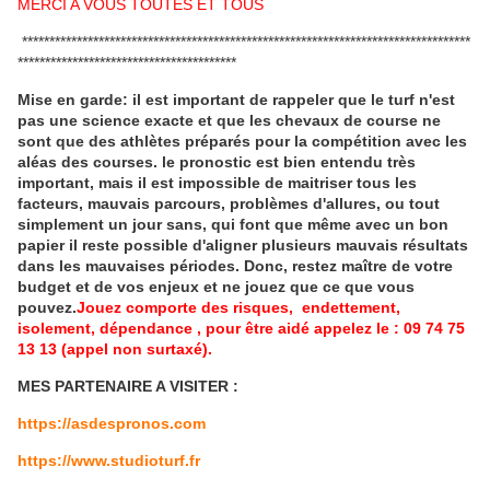
MERCI A VOUS TOUTES ET TOUS
**********************************************************************************
****************************************
Mise en garde: il est important de rappeler que le turf n'est
pas une science exacte et que les chevaux de course ne
sont que des athlètes préparés pour la compétition avec les
aléas des courses.
le pronostic est bien entendu très
important, mais il est impossible de maitriser tous les
facteurs, mauvais parcours, problèmes d'allures, ou tout
simplement un jour sans, qui font que même avec un bon
papier il reste possible d'aligner plusieurs mauvais résultats
dans les mauvaises périodes.
Donc, restez maître de votre
budget et de vos enjeux et ne jouez que ce que vous
pouvez.
Jouez comporte des risques, endettement,
isolement, dépendance , pour être aidé appelez le : 09 74 75
13 13 (appel non surtaxé).
MES PARTENAIRE A VISITER :
https://asdespronos.com
https://www.studioturf.fr