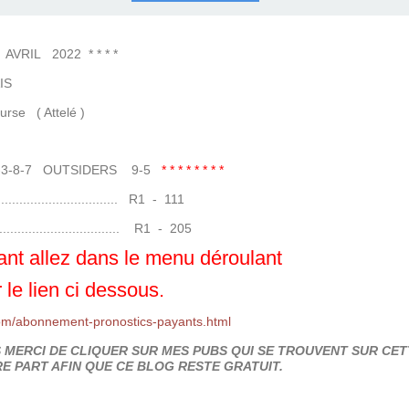
COURSES .
 QUINTÉ ?
UR.
 ?
IL 2022 * * * *
S
Attelé )
-3-8-7 OUTSIDERS 9-5
* * * * * * * *
....................... R1 - 111
........................ R1 - 205
nt allez dans le menu déroulant
 le lien ci dessous.
om/abonnement-pronostics-payants.html
MERCI DE CLIQUER SUR MES PUBS QUI SE TROUVENT SUR CETT
E PART AFIN QUE CE BLOG RESTE GRATUIT.