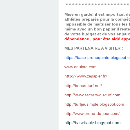
********************************************
Mise en garde: il est important 
athlètes préparés pour la compét
impossible de maitriser tous les
même avec un bon papier il reste
de votre budget et de vos enjeu
dépendance , pour être aidé appel
MES PARTENAIRE A VISITER :
https://base-pronoquinte.
blogspot.
www.oquinte.com
http://www.zepapier.fr/
http://bonus-turf.net/
http://www.secrets-du-turf.com
http://turfjeusimple.blogspot.com
http://www.prono-du-jour.com/
http://basefiable.blogspot.com