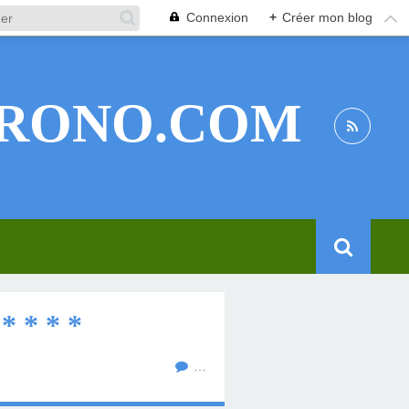
Connexion
+
Créer mon blog
RONO.COM
 * * *
…