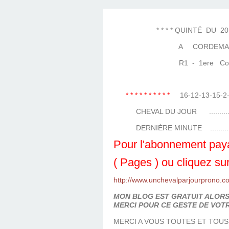
LES TEMPLES DES 
TIERCÉ, QUARTÉ ET
CHAQUE JO
HIPPIQUES
* * * * QUINTÉ DU 20 AVR
A CORDEMAI
R1 - 1ere Course ( 
* * * * * * * * * *
16-12-13-15-2
CHEVAL DU JOUR ...................
DERNIÈRE MINUTE ..................
Pour l'abonnement paya
( Pages ) ou cliquez sur
http://www.unchevalparjourprono.c
MON BLOG EST GRATUIT ALORS 
MERCI POUR CE GESTE DE VOTR
MERCI A VOUS TOUTES ET TOUS