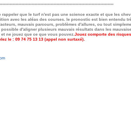
******************************************************************************
de rappeler que le turf n'est pas une science exacte et que les ch
ition avec les aléas des courses.
le pronostic est bien entendu trè
 facteurs, mauvais parcours, problèmes d'allures, ou tout simpleme
 possible d'aligner plusieurs mauvais résultats dans les mauvais
x et ne jouez que ce que vous pouvez.
Jouez comporte des risques
ez le : 09 74 75 13 13 (appel non surtaxé).
com