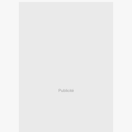
Publicité