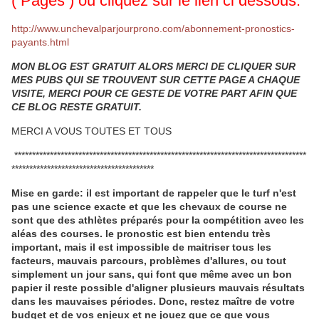
( Pages ) ou cliquez sur le lien ci dessous.
http://www.unchevalparjourprono.com/abonnement-pronostics-
payants.html
MON BLOG EST GRATUIT ALORS MERCI DE CLIQUER SUR
MES PUBS QUI SE TROUVENT SUR CETTE PAGE A CHAQUE
VISITE, MERCI POUR CE GESTE DE VOTRE PART AFIN QUE
CE BLOG RESTE GRATUIT.
MERCI A VOUS TOUTES ET TOUS
**********************************************************************************
****************************************
Mise en garde: il est important de rappeler que le turf n'est
pas une science exacte et que les chevaux de course ne
sont que des athlètes préparés pour la compétition avec les
aléas des courses.
le pronostic est bien entendu très
important, mais il est impossible de maitriser tous les
facteurs, mauvais parcours, problèmes d'allures, ou tout
simplement un jour sans, qui font que même avec un bon
papier il reste possible d'aligner plusieurs mauvais résultats
dans les mauvaises périodes.
Donc, restez maître de votre
budget et de vos enjeux et ne jouez que ce que vous