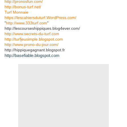
http://pronosfun.com/
http://bonus-turf.net/
Turf Monnaie
https://lescahiersduturf.WordPress.com/
"
http://www.333turf.com
"
http://lescourseshippiques.blog4ever.com/
http://www.secrets-du-turf.com
http://turfjeusimple.blogspot.com
http://www.prono-du-jour.com/
http://hippiquegagnant.blogspot.fr
http://basefiable.blogspot.com