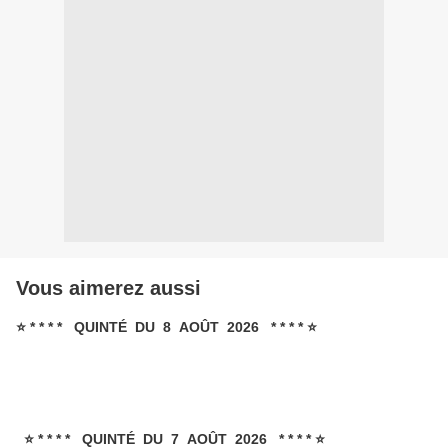
Vous aimerez aussi
⭐ * * * * QUINTÉ DU 8 AOÛT 2026 * * * * ⭐
⭐ * * * * QUINTÉ DU 7 AOÛT 2026 * * * * ⭐