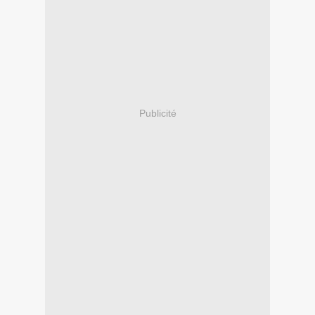
Publicité