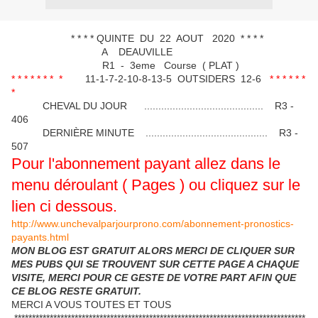
* * * * QUINTE DU 22 AOUT 2020 * * * *
A DEAUVILLE
R1 - 3eme Course ( PLAT )
* * * * * * * *
11-1-7-2-10-8-13-5 OUTSIDERS 12-6
* * * * * *
*
CHEVAL DU JOUR .......................................... R3 -
406
DERNIÈRE MINUTE ........................................... R3 -
507
Pour l'abonnement payant allez dans le
menu déroulant ( Pages ) ou cliquez sur le
lien ci dessous.
http://www.unchevalparjourprono.com/abonnement-pronostics-
payants.html
MON BLOG EST GRATUIT ALORS MERCI DE CLIQUER SUR
MES PUBS QUI SE TROUVENT SUR CETTE PAGE A CHAQUE
VISITE, MERCI POUR CE GESTE DE VOTRE PART AFIN QUE
CE BLOG RESTE GRATUIT.
MERCI A VOUS TOUTES ET TOUS