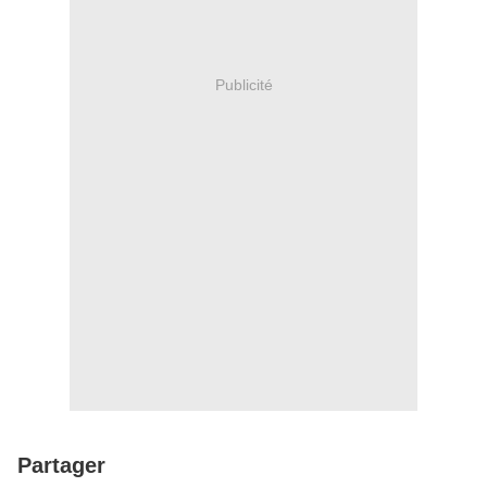
Publicité
Partager