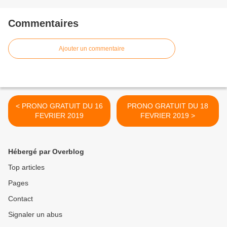
Commentaires
Ajouter un commentaire
< PRONO GRATUIT DU 16
PRONO GRATUIT DU 18
FEVRIER 2019
FEVRIER 2019 >
Hébergé par Overblog
Top articles
Pages
Contact
Signaler un abus