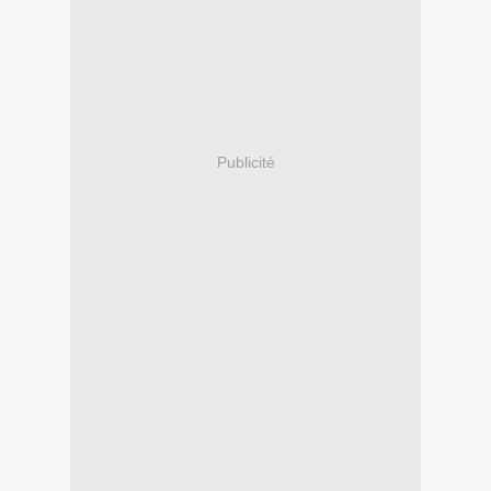
Publicité