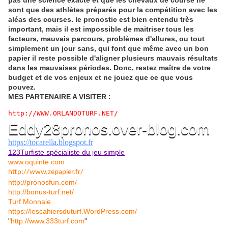
pas une science exacte et que les chevaux de course ne
sont que des athlètes préparés pour la compétition avec les
aléas des courses.
le pronostic est bien entendu très
important, mais il est impossible de maitriser tous les
facteurs, mauvais parcours, problèmes d'allures, ou tout
simplement un jour sans, qui font que même avec un bon
papier il reste possible d'aligner plusieurs mauvais résultats
dans les mauvaises périodes.
Donc, restez maître de votre
budget et de vos enjeux et ne jouez que ce que vous
pouvez.
MES PARTENAIRE A VISITER :
http://WWW.ORLANDOTURF.NET/
Eddy28pronos.over-blog.com
https://tocarella.blogspot.fr
123Turfiste spécialiste du jeu simple
www.oquinte.com
http://www.zepapier.fr/
http://pronosfun.com/
http://bonus-turf.net/
Turf Monnaie
https://lescahiersduturf.WordPress.com/
"
http://www.333turf.com
"