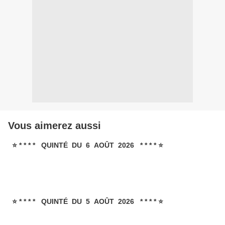
Vous aimerez aussi
⭐ * * * * QUINTÉ DU 6 AOÛT 2026 * * * * ⭐
⭐ * * * * QUINTÉ DU 5 AOÛT 2026 * * * * ⭐