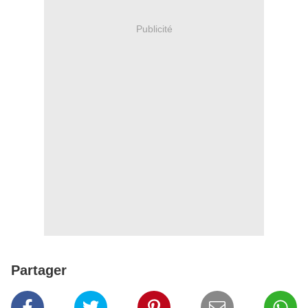
Publicité
Partager