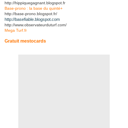
http://hippiquegagnant.blogspot.fr
Base-prono : la base du quinté+
http://base-prono.blogspot.fr/
http://basefiable.blogspot.com
http://www.observateurduturf.com/
Mega Turf.fr
Gratuit mestocards