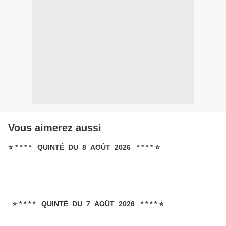
Vous aimerez aussi
⭐ * * * * QUINTÉ DU 8 AOÛT 2026 * * * * ⭐
⭐ * * * * QUINTÉ DU 7 AOÛT 2026 * * * * ⭐