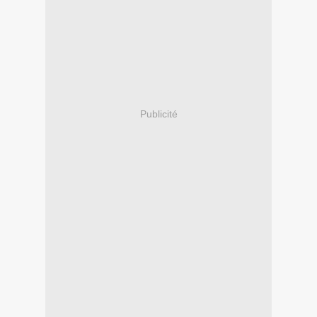
Publicité